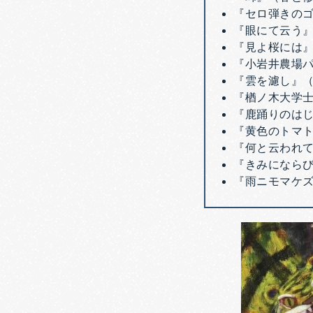
『セロ弾きの
『眼にて云う
『見よ桜には
『小岩井農場
『雲を濾し』
『楢ノ木大学
『鹿踊りのは
『黄色のトマ
『何と云われ
『きみにならび
『雨ニモマケ