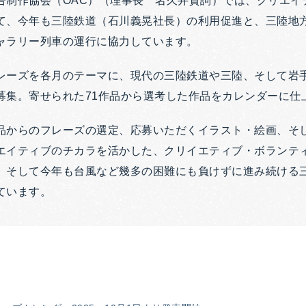
告制作協会（OAC）（理事長 名久井貴詞）では、クリエイ
て、今年も三陸鉄道（石川義晃社長）の利用促進と、三陸地
ャラリー列車の運行に協力しています。
レーズを各月のテーマに、現代の三陸鉄道や三陸、そして岩
募集。寄せられた71作品から選考した作品をカレンダーに仕
品からのフレーズの選定、応募いただくイラスト・絵画、そ
エイティブのチカラを活かした、クリイエティブ・ボランテ
、そして今年も台風など幾多の困難にも負けずに進み続ける
ています。