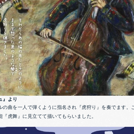
ュ』より
ルの曲を一人で弾くように指名され『虎狩り』を奏でます。
能『虎舞』に見立てて描いてもらいました。