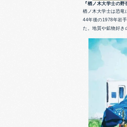
『楢ノ木大学士の野
楢ノ木大学士は恐竜
44年後の1978
た。地質や鉱物好き