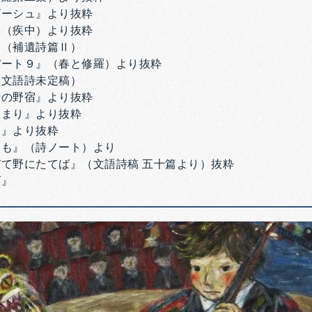
ゴーシュ』より抜粋
』（疾中）より抜粋
』（補遺詩篇Ⅱ）
パート９』（春と修羅）より抜粋
（文語詩未定稿）
士の野宿』より抜粋
じまり』より抜粋
ト』より抜粋
ても』（詩ノート）より
て野にたてば』（文語詩稿 五十篇より）抜粋
ズ』