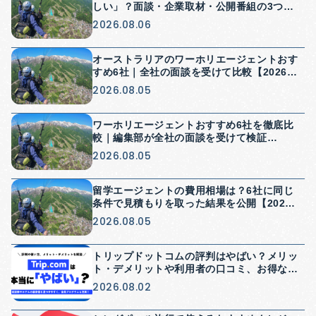
しい」？面談・企業取材・公開番組の3つか
ら検証【2026年】
2026.08.06
オーストラリアのワーホリエージェントおす
すめ6社｜全社の面談を受けて比較【2026
年】
2026.08.05
ワーホリエージェントおすすめ6社を徹底比
較｜編集部が全社の面談を受けて検証
【2026年】
2026.08.05
留学エージェントの費用相場は？6社に同じ
条件で見積もりを取った結果を公開【2026
年】
2026.08.05
トリップドットコムの評判はやばい？メリッ
ト・デメリットや利用者の口コミ、お得な使
い方を解説
2026.08.02