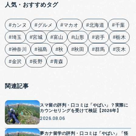
人気・おすすめタグ
#カンヌ
#グルメ
#マカオ
#北海道
#千葉
#埼玉
#宮城
#富山
#山形
#岩手
#栃木
#神奈川
#福島
#秋
#秋田
#群馬
#茨木
#金沢
#長野
#青森
関連記事
スマ留の評判・口コミは「やばい」？実際に
カウンセリングを受けて検証【2026年】
2026.08.06
夢カナ留学の評判・口コミは「やばい」「怪