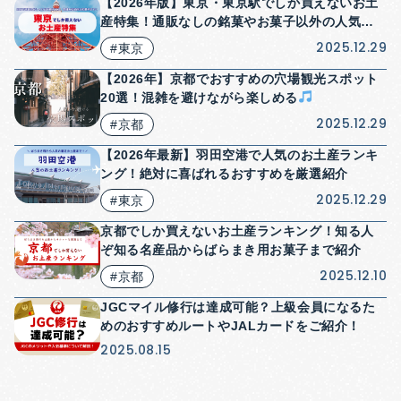
【2026年版】東京・東京駅でしか買えないお土
産特集！通販なしの銘菓やお菓子以外の人気商
品も紹介！
2025.12.29
#東京
【2026年】京都でおすすめの穴場観光スポット
20選！混雑を避けながら楽しめる
2025.12.29
#京都
【2026年最新】羽田空港で人気のお土産ランキ
ング！絶対に喜ばれるおすすめを厳選紹介
2025.12.29
#東京
京都でしか買えないお土産ランキング！知る人
ぞ知る名産品からばらまき用お菓子まで紹介
2025.12.10
#京都
JGCマイル修行は達成可能？上級会員になるた
めのおすすめルートやJALカードをご紹介！
2025.08.15