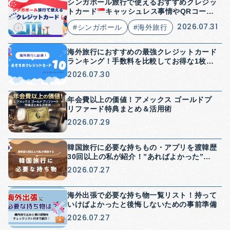
シンガポール旅行で使えるおすすめクレジッ
トカード
キャッシュレス事情やQRコード
決済についても解説
2026.07.31
#シンガポール
#海外旅行
海外旅行におすすめの最強クレジットカード
ランキング！手数料を比較してお得な1枚を
紹介
2026.07.30
年会費以上の価値！アメックス ゴールドプ
リファード特典まとめ＆活用術
2026.07.29
韓国旅行に必要な持ちもの・アプリを渡韓歴
30回以上の私が紹介！”あればよかった”を
防げる持ち物紹介
2026.07.27
海外出張で必要な持ち物一覧リスト！持って
いけばよかったと後悔しないための事前準備
2026.07.27