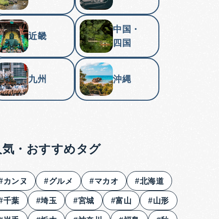
中国・
近畿
四国
九州
沖縄
人気・おすすめタグ
#カンヌ
#グルメ
#マカオ
#北海道
#千葉
#埼玉
#宮城
#富山
#山形