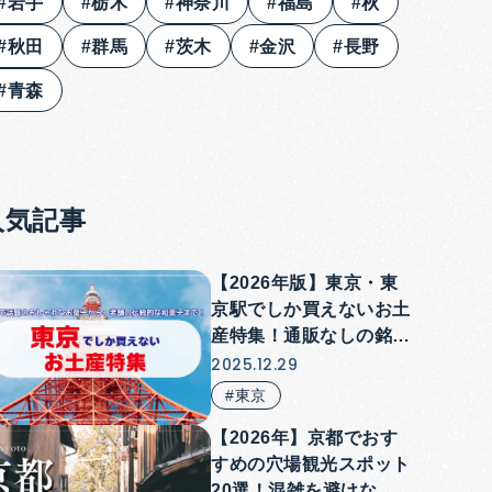
#岩手
#栃木
#神奈川
#福島
#秋
#秋田
#群馬
#茨木
#金沢
#長野
#青森
人気記事
【2026年版】東京・東
京駅でしか買えないお土
産特集！通販なしの銘菓
やお菓子以外の人気商品
2025.12.29
も紹介！
#東京
【2026年】京都でおす
すめの穴場観光スポット
20選！混雑を避けなが