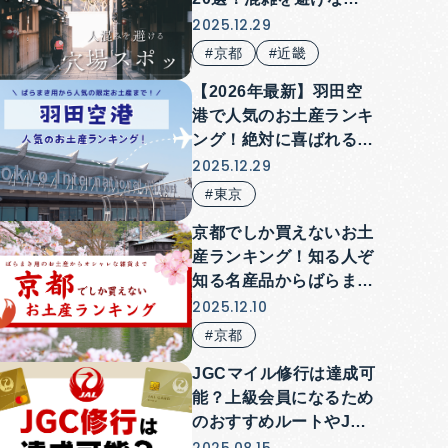
ら楽しめる
2025.12.29
#京都
#近畿
【2026年最新】羽田空
港で人気のお土産ランキ
ング！絶対に喜ばれるお
すすめを厳選紹介
2025.12.29
#東京
京都でしか買えないお土
産ランキング！知る人ぞ
知る名産品からばらまき
用お菓子まで紹介
2025.12.10
#京都
JGCマイル修行は達成可
能？上級会員になるため
のおすすめルートやJAL
カードをご紹介！