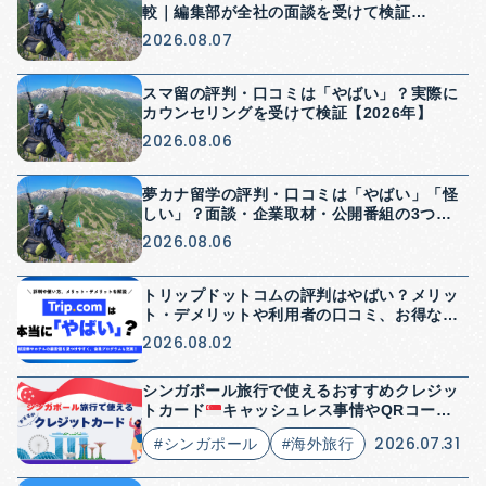
較｜編集部が全社の面談を受けて検証
【2026年】
2026.08.07
スマ留の評判・口コミは「やばい」？実際に
カウンセリングを受けて検証【2026年】
2026.08.06
夢カナ留学の評判・口コミは「やばい」「怪
しい」？面談・企業取材・公開番組の3つか
ら検証【2026年】
2026.08.06
トリップドットコムの評判はやばい？メリッ
ト・デメリットや利用者の口コミ、お得な使
い方を解説
2026.08.02
シンガポール旅行で使えるおすすめクレジッ
トカード
キャッシュレス事情やQRコード
決済についても解説
2026.07.31
#シンガポール
#海外旅行