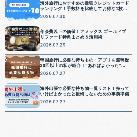
海外旅行におすすめの最強クレジットカード
ランキング！手数料を比較してお得な1枚を
紹介
2026.07.30
年会費以上の価値！アメックス ゴールドプ
リファード特典まとめ＆活用術
2026.07.29
韓国旅行に必要な持ちもの・アプリを渡韓歴
30回以上の私が紹介！”あればよかった”を
防げる持ち物紹介
2026.07.27
海外出張で必要な持ち物一覧リスト！持って
いけばよかったと後悔しないための事前準備
2026.07.27