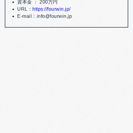
資本金 ： 200万円
URL：
https://fourwin.jp/
E-mail：info@fourwin.jp