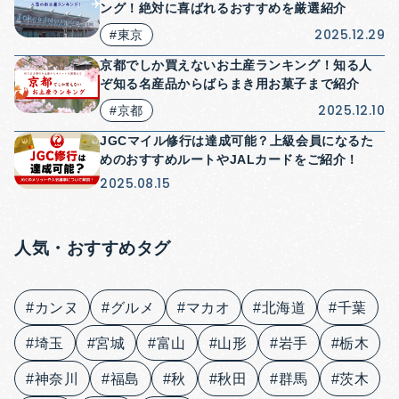
ング！絶対に喜ばれるおすすめを厳選紹介
2025.12.29
#東京
京都でしか買えないお土産ランキング！知る人
ぞ知る名産品からばらまき用お菓子まで紹介
2025.12.10
#京都
JGCマイル修行は達成可能？上級会員になるた
めのおすすめルートやJALカードをご紹介！
2025.08.15
人気・おすすめタグ
#カンヌ
#グルメ
#マカオ
#北海道
#千葉
#埼玉
#宮城
#富山
#山形
#岩手
#栃木
#神奈川
#福島
#秋
#秋田
#群馬
#茨木