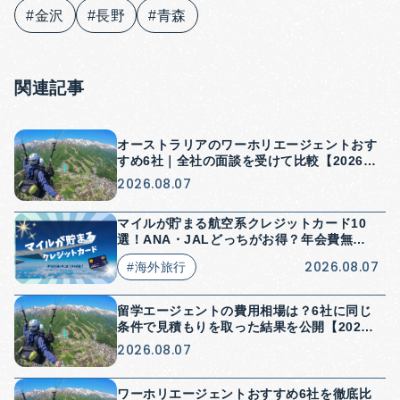
#金沢
#長野
#青森
関連記事
オーストラリアのワーホリエージェントおす
すめ6社｜全社の面談を受けて比較【2026
年】
2026.08.07
マイルが貯まる航空系クレジットカード10
選！ANA・JALどっちがお得？年会費無料
はある？
2026.08.07
#海外旅行
留学エージェントの費用相場は？6社に同じ
条件で見積もりを取った結果を公開【2026
年】
2026.08.07
ワーホリエージェントおすすめ6社を徹底比