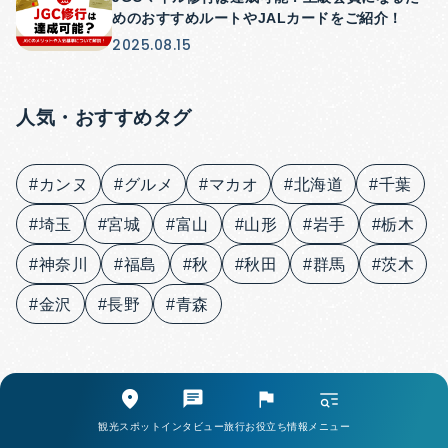
めのおすすめルートやJALカードをご紹介！
2025.08.15
人気・おすすめタグ
#カンヌ
#グルメ
#マカオ
#北海道
#千葉
#埼玉
#宮城
#富山
#山形
#岩手
#栃木
#神奈川
#福島
#秋
#秋田
#群馬
#茨木
#金沢
#長野
#青森
関連記事
観光スポット
インタビュー
旅行お役立ち情報
メニュー