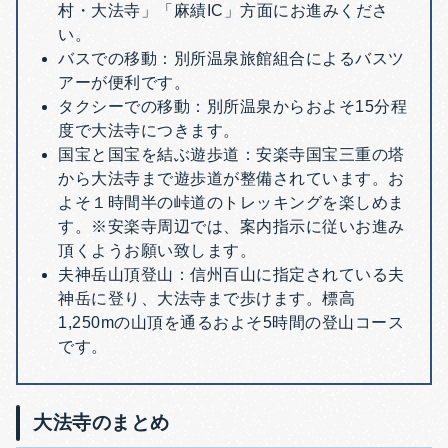
村・大法寺」「麻績IC」方面にお進みくださ
い。
バスでの移動：
別所温泉旅館組合による
バスツ
アー
が便利です。
タクシーでの移動：
別所温泉からおよそ15分程
度で大法寺につきます。
国宝と国宝を結ぶ遊歩道：
安楽寺国宝三重の塔
から大法寺まで遊歩道が整備されています。お
よそ１時間半の峠道のトレッキングを楽しめま
す。
※安楽寺周辺では、案内指示に従いお進み
頂くようお願い致します。
夫神岳山頂登山：
信州百山に指定されている夫
神岳に登り、大法寺まで歩けます。標高
1,250mの山頂を通るおよそ5時間の
登山コース
です。
大法寺のまとめ