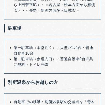
ら上田菅平IC＞・＜
名古屋・松本方面から麻績
IC＞・＜
長野・新潟方面から坂城IC＞
駐車場
第一駐車場（本堂近く）：
大型バス4台・
普通
自動車10台
第二駐車場（参道入口）：
普通自動車9台
※共
に無料・トイレ完備
別所温泉からお越しの方
自動車での移動：
別所温泉駅の交差点を「青木