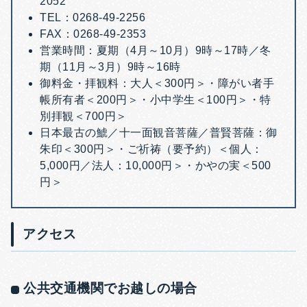
2052
TEL：0268-49-2256
FAX：0268-49-2353
営業時間：
夏期（4月～10月）9時～17時／
冬
期（11月～3月）9時～16時
御料金・
拝観料：
大人＜
300円＞・
障がい者手
帳所有者＜200円＞・
小中学生＜100円＞・
特
別拝観＜700円＞
日本最古の鯱／十一面観音菩薩／普賢菩薩：
御
朱印＜300円＞・
ご祈祷（要予約）＜個人：
5,000円／
法人：
10,000円＞・
かやの実＜500
円＞
アクセス
公共交通機関でお越しの場合