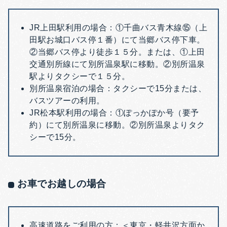
JR上田駅利用の場合：
①
千曲バス青木線⑮
（上
田駅お城口バス停１番）にて当郷バス停下車。
②
当郷バス停より徒歩１５分
。
または、
①
上田
交通別所線
にて別所温泉駅に移動。
②別所温泉
駅よりタクシーで１５分。
別所温泉宿泊の場合：
タクシーで15分または、
バスツアー
の利用。
JR松本駅利用の場合：
①ぽっかぽか号
（要予
約）
にて別所温泉に移動。
②別所温泉よりタク
シーで15分。
お車でお越しの場合
高速道路をご利用の方：＜
東京・軽井沢方面か