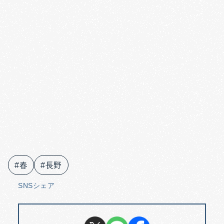
#春
#長野
SNSシェア