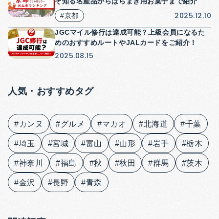
ぞ知る名産品からばらまき用お菓子まで紹介
2025.12.10
#京都
JGCマイル修行は達成可能？上級会員になるた
めのおすすめルートやJALカードをご紹介！
2025.08.15
人気・おすすめタグ
#カンヌ
#グルメ
#マカオ
#北海道
#千葉
#埼玉
#宮城
#富山
#山形
#岩手
#栃木
#神奈川
#福島
#秋
#秋田
#群馬
#茨木
#金沢
#長野
#青森