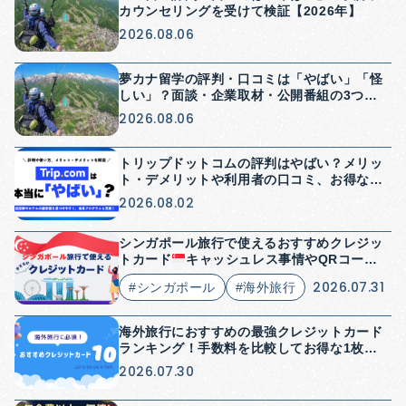
カウンセリングを受けて検証【2026年】
2026.08.06
夢カナ留学の評判・口コミは「やばい」「怪
しい」？面談・企業取材・公開番組の3つか
ら検証【2026年】
2026.08.06
トリップドットコムの評判はやばい？メリッ
ト・デメリットや利用者の口コミ、お得な使
い方を解説
2026.08.02
シンガポール旅行で使えるおすすめクレジッ
トカード
キャッシュレス事情やQRコード
決済についても解説
2026.07.31
#シンガポール
#海外旅行
海外旅行におすすめの最強クレジットカード
ランキング！手数料を比較してお得な1枚を
紹介
2026.07.30