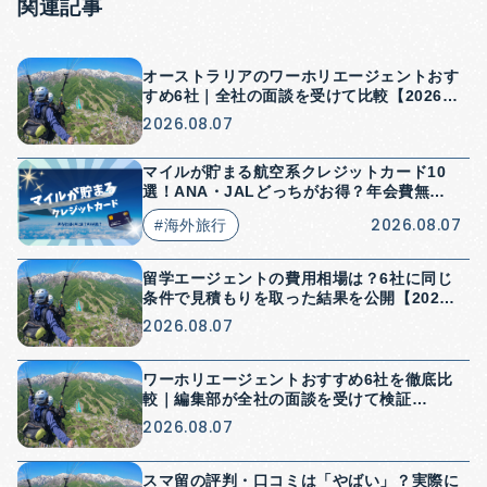
関連記事
オーストラリアのワーホリエージェントおす
すめ6社｜全社の面談を受けて比較【2026
年】
2026.08.07
マイルが貯まる航空系クレジットカード10
選！ANA・JALどっちがお得？年会費無料
はある？
2026.08.07
#海外旅行
留学エージェントの費用相場は？6社に同じ
条件で見積もりを取った結果を公開【2026
年】
2026.08.07
ワーホリエージェントおすすめ6社を徹底比
較｜編集部が全社の面談を受けて検証
【2026年】
2026.08.07
スマ留の評判・口コミは「やばい」？実際に