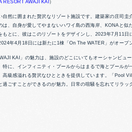
 RESORT AWAJI KAI
）
い自然に囲まれた贅沢なリゾート施設です。建築家の庄司圭
のは、自身が愛してやまないハワイ島の西海岸、KONAと似
もとに、彼はこのリゾートをデザインし、2023年7月11日に3
。2024年4月18日には新たに1棟「On The WATER」がオー
T AWAJI KAI」の魅力は、施設のどこにいてもオーシャンビ
。特に、インフィニティ・プールからはまるで海とプールが
高級感溢れる贅沢なひとときを提供しています。「Pool Vil
と過ごすことができるのが魅力。日常の喧騒を忘れてリラッ