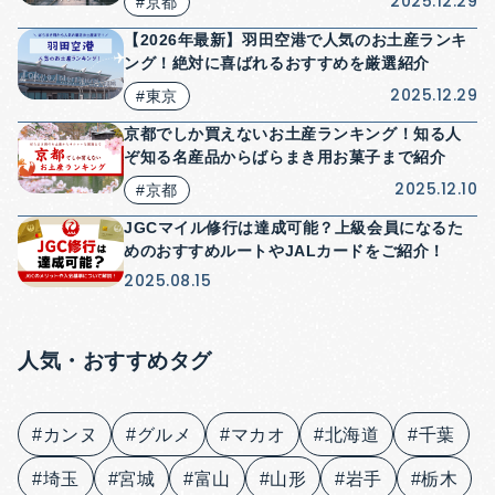
2025.12.29
#京都
【2026年最新】羽田空港で人気のお土産ランキ
ング！絶対に喜ばれるおすすめを厳選紹介
2025.12.29
#東京
京都でしか買えないお土産ランキング！知る人
ぞ知る名産品からばらまき用お菓子まで紹介
2025.12.10
#京都
JGCマイル修行は達成可能？上級会員になるた
めのおすすめルートやJALカードをご紹介！
2025.08.15
人気・おすすめタグ
#カンヌ
#グルメ
#マカオ
#北海道
#千葉
#埼玉
#宮城
#富山
#山形
#岩手
#栃木