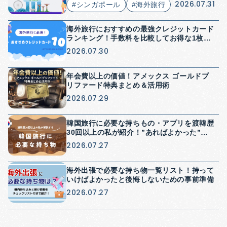
2026.07.31
#シンガポール
#海外旅行
海外旅行におすすめの最強クレジットカード
ランキング！手数料を比較してお得な1枚を
紹介
2026.07.30
年会費以上の価値！アメックス ゴールドプ
リファード特典まとめ＆活用術
2026.07.29
韓国旅行に必要な持ちもの・アプリを渡韓歴
30回以上の私が紹介！”あればよかった”を
防げる持ち物紹介
2026.07.27
海外出張で必要な持ち物一覧リスト！持って
いけばよかったと後悔しないための事前準備
2026.07.27