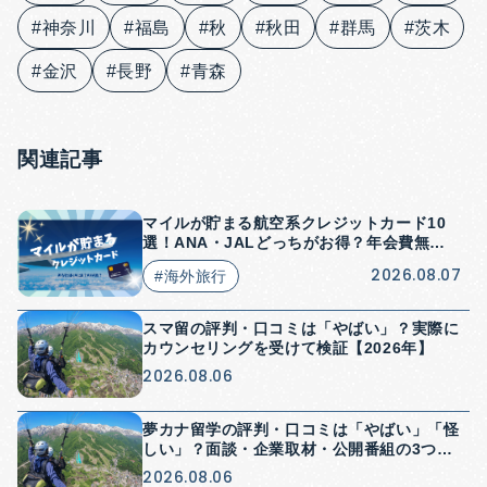
#神奈川
#福島
#秋
#秋田
#群馬
#茨木
#金沢
#長野
#青森
関連記事
マイルが貯まる航空系クレジットカード10
選！ANA・JALどっちがお得？年会費無料
はある？
2026.08.07
#海外旅行
スマ留の評判・口コミは「やばい」？実際に
カウンセリングを受けて検証【2026年】
2026.08.06
夢カナ留学の評判・口コミは「やばい」「怪
しい」？面談・企業取材・公開番組の3つか
ら検証【2026年】
2026.08.06