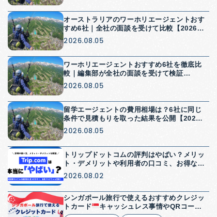
オーストラリアのワーホリエージェントおす
すめ6社｜全社の面談を受けて比較【2026
年】
2026.08.05
ワーホリエージェントおすすめ6社を徹底比
較｜編集部が全社の面談を受けて検証
【2026年】
2026.08.05
留学エージェントの費用相場は？6社に同じ
条件で見積もりを取った結果を公開【2026
年】
2026.08.05
トリップドットコムの評判はやばい？メリッ
ト・デメリットや利用者の口コミ、お得な使
い方を解説
2026.08.02
シンガポール旅行で使えるおすすめクレジッ
トカード
キャッシュレス事情やQRコード
決済についても解説