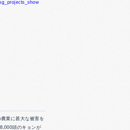
msg_projects_show
の農業に甚大な被害を
,000頭のキョンが