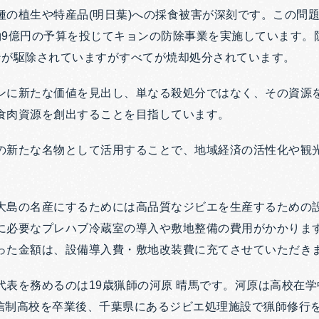
種の植生や特産品(明日葉)への採食被害が深刻です。この問
約9億円の予算を投じてキョンの防除事業を実施しています。
ョンが駆除されていますがすべてが焼却処分されています。
ンに新たな価値を見出し、単なる殺処分ではなく、その資源
食肉資源を創出することを目指しています。
の新たな名物として活用することで、地域経済の活性化や観
大島の名産にするためには高品質なジビエを生産するための
に必要なプレハブ冷蔵室の導入や敷地整備の費用がかかりま
った金額は、設備導入費・敷地改装費に充てさせていただき
代表を務めるのは19歳猟師の河原 晴馬です。河原は高校在
、通信制高校を卒業後、千葉県にあるジビエ処理施設で猟師修行