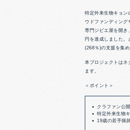
特定外来生物キョン
ウドファンディングサ
専門ジビエ屋を開き
円を達成しました。さら
(268％)の支援を集
本プロジェクトはネク
ます。
＜ポイント＞
クラファン公開
特定外来生物
19歳の若手猟