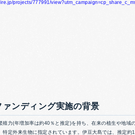
-fire.jp/projects/777991/view?utm_campaign=cp_share_c_
ファンディング実施の背景
繁殖力(年増加率は約40％と推定)を持ち、在来の植生や地域
特定外来生物に指定されています。伊豆大島では、推定約18