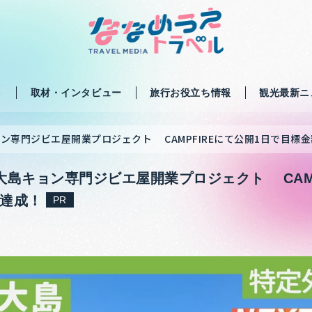
ト
取材・インタビュー
旅行お役立ち情報
観光最新ニ
ン専門ジビエ屋開業プロジェクト CAMPFIREにて公開1日で目標
大島キョン専門ジビエ屋開業プロジェクト CAMP
を達成！
PR