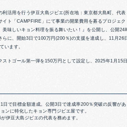
の利活用を行う伊豆大島ジビエ(所在地：東京都大島町、代表：
イト「CAMPFIRE」にて事業の開業費用を募るプロジェ
、美味しいキョン料理を振る舞いたい！』を公開し、公開24
に、開始3日で100万円(200％)の支援を達成し、11月26
めています。
ストゴール第一弾を150万円として設定し、2025年1月15
1日で目標金額達成。公開3日で達成率200％突破の反響が
キョンに特化したキョン専門ジビエ屋です。
師が伊豆大島ジビエの代表を務めます。