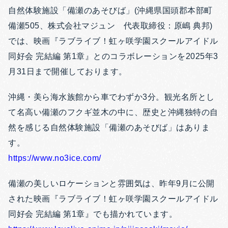
自然体験施設「備瀬のあそびば」(沖縄県国頭郡本部町
備瀬505、株式会社マジュン 代表取締役：原嶋 典邦)
では、映画『ラブライブ！虹ヶ咲学園スクールアイドル
同好会 完結編 第1章』とのコラボレーションを2025年3
月31日まで開催しております。
沖縄・美ら海水族館から車でわずか3分。観光名所とし
て名高い備瀬のフクギ並木の中に、歴史と沖縄独特の自
然を感じる自然体験施設「備瀬のあそびば」はありま
す。
https://www.no3ice.com/
備瀬の美しいロケーションと雰囲気は、昨年9月に公開
された映画『ラブライブ！虹ヶ咲学園スクールアイドル
同好会 完結編 第1章』でも描かれています。