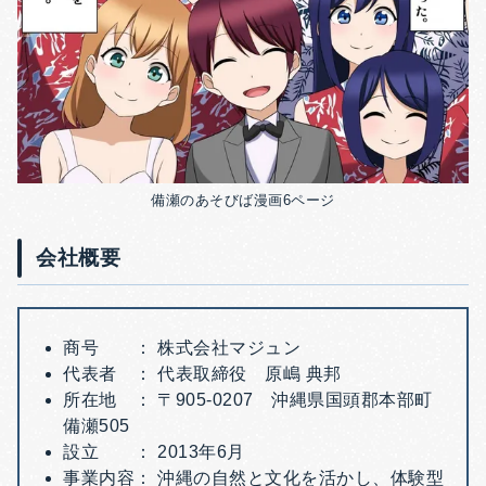
備瀬のあそびば漫画6ページ
会社概要
商号 ： 株式会社マジュン
代表者 ： 代表取締役 原嶋 典邦
所在地 ： 〒905-0207 沖縄県国頭郡本部町
備瀬505
設立 ： 2013年6月
事業内容： 沖縄の自然と文化を活かし、体験型