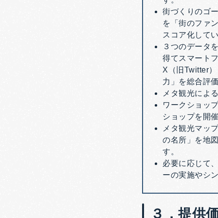
街づくりのゴ
を「街のファ
スコア化して
３つのデータを
得てスマートフ
X（旧Twit
力」を総合評
メタ観光によ
ワークショッ
ショップを開
メタ観光マッ
の名所」を地図
す。
必要に応じて
ーの実施やシ
３．提供