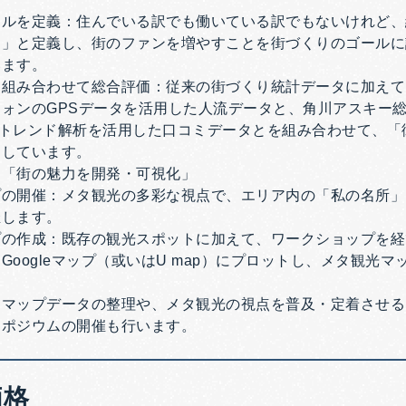
ールを定義：住んでいる訳でも働いている訳でもないけれど、
ン」と定義し、街のファンを増やすことを街づくりのゴールに
います。
組み合わせて総合評価：従来の街づくり統計データに加えて、
ォンのGPSデータを活用した人流データと、角川アスキー
ter）トレンド解析を活用した口コミデータとを組み合わせて、
価しています。
る「街の魅力を開発・可視化」
プの開催：メタ観光の多彩な視点で、エリア内の「私の名所」
催します。
プの作成：既存の観光スポットに加えて、ワークショップを経
Googleマップ（或いはU map）にプロットし、メタ観光マ
、マップデータの整理や、メタ観光の視点を普及・定着させる
ンポジウムの開催も行います。
価格