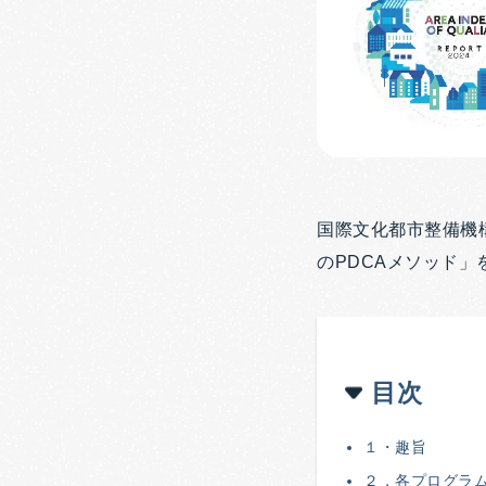
国際文化都市整備機
のPDCAメソッド」
目次
１・趣旨
２．各プログラ