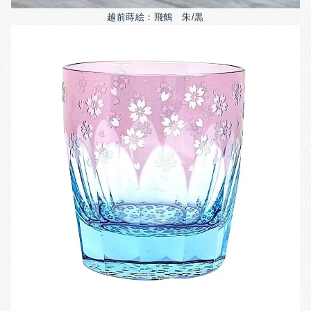
越前蒔絵：飛鶴 朱/黒