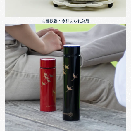
南部鉄器：令和あられ急須