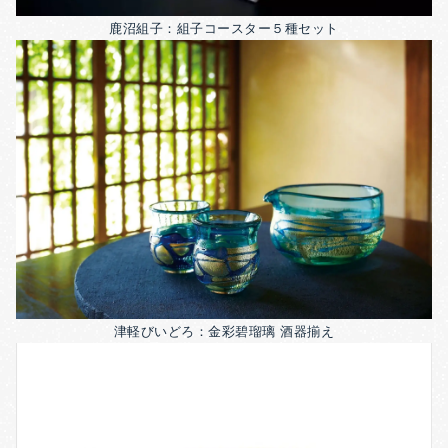
鹿沼組子：組子コースター５種セット
津軽びいどろ：金彩碧瑠璃 酒器揃え