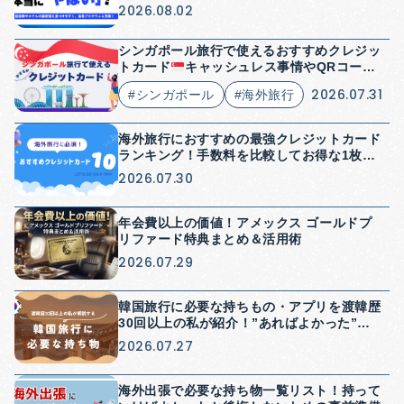
い方を解説
2026.08.02
シンガポール旅行で使えるおすすめクレジッ
トカード
キャッシュレス事情やQRコード
決済についても解説
2026.07.31
#シンガポール
#海外旅行
海外旅行におすすめの最強クレジットカード
ランキング！手数料を比較してお得な1枚を
紹介
2026.07.30
年会費以上の価値！アメックス ゴールドプ
リファード特典まとめ＆活用術
2026.07.29
韓国旅行に必要な持ちもの・アプリを渡韓歴
30回以上の私が紹介！”あればよかった”を
防げる持ち物紹介
2026.07.27
海外出張で必要な持ち物一覧リスト！持って