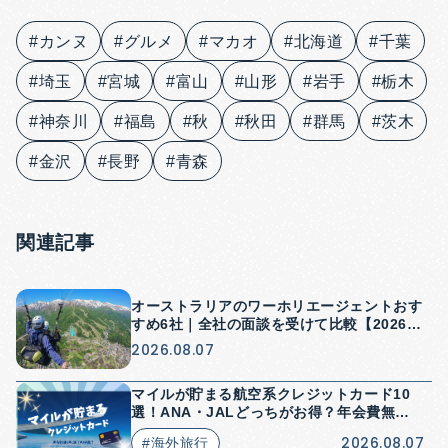
#カンヌ
#グルメ
#マカオ
#北海道
#千葉
#埼玉
#宮城
#富山
#山形
#岩手
#栃木
#神奈川
#福島
#秋
#秋田
#群馬
#茨木
#金沢
#長野
#青森
関連記事
オーストラリアのワーホリエージェントおす
すめ6社｜全社の面談を受けて比較【2026
年】
2026.08.07
マイルが貯まる航空系クレジットカード10
選！ANA・JALどっちがお得？年会費無料
はある？
2026.08.07
#海外旅行