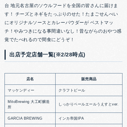
台 地元名古屋のソウルフードを全国の皆さんに届けま
す！ チーズとネギをたっぷりのせた！たまごせんべい
にオリジナルソースとカレーパウダーが ベストマッ
チ！やみつきになる事間違いなし！昔ながらのおやつ感
覚でたべれるので間食にどうぞ！
出店予定店舗一覧(※2/28時点)
店名
販売商品
マッケンディー
クラフトビール
MitoBrewing 大工町醸造
しっかりペールエールうえすとver.
所
GARCIA BREWING
インカ帝国IPA