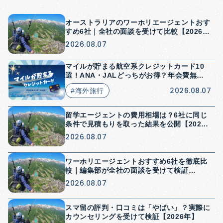
オーストラリアのワーホリエージェントおす
すめ6社｜全社の面談を受けて比較【2026
年】
2026.08.07
マイルが貯まる航空系クレジットカード10
選！ANA・JALどっちがお得？年会費無料
はある？
2026.08.07
#海外旅行
留学エージェントの費用相場は？6社に同じ
条件で見積もりを取った結果を公開【2026
年】
2026.08.07
ワーホリエージェントおすすめ6社を徹底比
較｜編集部が全社の面談を受けて検証
【2026年】
2026.08.07
スマ留の評判・口コミは「やばい」？実際に
カウンセリングを受けて検証【2026年】