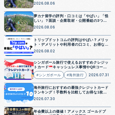
2026.08.06
夢カナ留学の評判・口コミは「やばい」「怪
しい」？面談・企業取材・公開番組の3つか
ら検証【2026年】
2026.08.06
トリップドットコムの評判はやばい？メリッ
ト・デメリットや利用者の口コミ、お得な使
い方を解説
2026.08.02
シンガポール旅行で使えるおすすめクレジッ
トカード
キャッシュレス事情やQRコード
決済についても解説
2026.07.31
#シンガポール
#海外旅行
海外旅行におすすめの最強クレジットカード
ランキング！手数料を比較してお得な1枚を
紹介
2026.07.30
年会費以上の価値！アメックス ゴールドプ