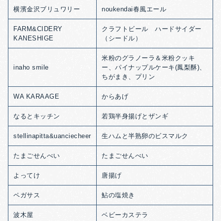
横濱金沢ブリュワリー
noukendai春風エール
FARM&CIDERY
クラフトビール ハードサイダー
KANESHIGE
（シードル）
米粉のグラノーラ＆米粉クッキ
inaho smile
ー、パイナップルケーキ(鳳梨酥)、
ちがまき、プリン
WA KARAAGE
からあげ
なるとキッチン
若鶏半身揚げとザンギ
stellinapitta&uanciecheer
生ハムと半熟卵のビスマルク
たまごせんべい
たまごせんべい
よってけ
唐揚げ
ペガサス
鮎の塩焼き
波木屋
ベビーカステラ