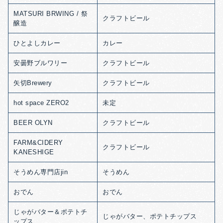
MATSURI BRWING / 祭
クラフトビール
醸造
ひとよしカレー
カレー
安曇野ブルワリー
クラフトビール
矢切Brewery
クラフトビール
hot space ZERO2
未定
BEER OLYN
クラフトビール
FARM&CIDERY
クラフトビール
KANESHIGE
そうめん専門店jin
そうめん
おでん
おでん
じゃがバター＆ポテトチ
じゃがバター、ポテトチップス
ップス