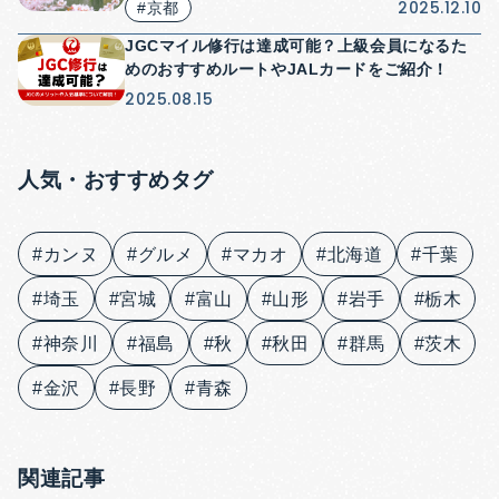
2025.12.10
#京都
JGCマイル修行は達成可能？上級会員になるた
めのおすすめルートやJALカードをご紹介！
2025.08.15
人気・おすすめタグ
#カンヌ
#グルメ
#マカオ
#北海道
#千葉
#埼玉
#宮城
#富山
#山形
#岩手
#栃木
#神奈川
#福島
#秋
#秋田
#群馬
#茨木
#金沢
#長野
#青森
関連記事