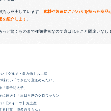
雑貨も充実しています。
素材や製造にこだわりを持った商品
産を紹介します
。
あっと驚くものまで種類豊富なので喜ばれること間違いなし
ない【グルメ・飲み物】お土産
の味わい「できたて直送めんたい」
味「辛子明太子」
産に最適！「三日月屋のクロワッサン」
ない【スイーツ】お土産
する銘菓「博多通りもん」