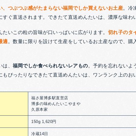
い、つぶつぶ感がたまらない福岡でしか買えないお土産
。冷
にすぐ直送されます。できたて直送めんたいは、濃厚な味わ
んたいこの粒の旨味が口いっぱいに広がります。
切れ子のタ
最適
。数量に限りを設けて生産をしているお土産なので、購
いは、
福岡でしか食べられないレアもの
。予約を忘れないよ
にもぴったりなできたて直送めんたいは、ワンランク上のお
福さ屋博多駅直営店
博多の味めんたいこやまや
久原本家
150g 1,620円
冷蔵14日