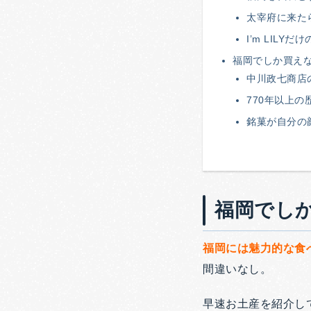
太宰府に来た
I’m LIL
福岡でしか買え
中川政七商店
770年以上
銘菓が自分の
福岡でし
福岡には魅力的な食
間違いなし。
早速お土産を紹介し