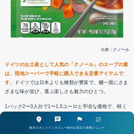
出典：
クノール
ドイツのお土産として人気の「クノール」のスープの素
は、現地スーパーで手軽に購入できる定番アイテムで
す
。ドイツでは日本よりも種類が豊富で、棚一面にさま
ざまな味が並び、選ぶ楽しさも魅力のひとつ。
1パック2〜3人分で1〜1.5ユーロと手頃な価格で、軽く
てかさばらず、ばらまき用のお土産にも最適です。味も
本場ならではの美味しさで、友人や家族にも喜ばれるこ
観光スポット
インタビュー
旅行お役立ち情報
メニュー
と間違いなしです。