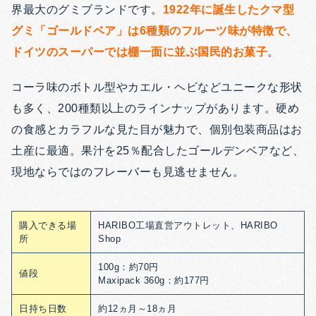
界最大のグミブランドです。
1922年に誕生したクマ型
グミ「ゴールドベア」は6種類のフルーツ味が特徴で、
ドイツのスーパーでは棚一面に並ぶ国民的お菓子
。
コーラ味のボトル型やカエル・ヘビなどユニークな形状
も多く、200種類以上のラインナップがあります。
硬め
の食感とカラフルな見た目が魅力で、個別包装商品はお
土産に最適。果汁を25％配合したゴールデンベアなど、
現地ならではのフレーバーも見逃せません。
購入できる場
HARIBO工場直営アウトレット、HARIBO
所
Shop
100g：約70円
値段
Maxipack 360g：約177円
日持ち日数
約12ヵ月～18ヵ月