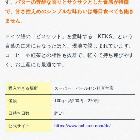
す。
バターの芳醇な香りとサクサクとした食感が特徴
で、甘さ控えめのシンプルな味わいは毎日食べても飽き
ません
。
ドイツ語の「ビスケット」を意味する「KEKS」という
言葉の由来にもなったほど、現地で親しまれています。
コーヒーや紅茶との相性も抜群で、軽くて持ち運びやす
く、お土産にも最適です。
購入できる場所
スーパー、バールセン社直営店
値段
100g：約200円～270円
日持ち日数
約1年
公式サイト
https://www.bahlsen.com/de/