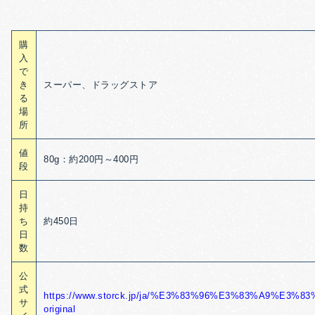
購
入
で
き
スーパー、ドラッグストア
る
場
所
値
80g：約200円～400円
段
日
持
ち
約450日
日
数
公
式
https://www.storck.jp/ja/%E3%83%96%E3%83%A9%E3%83
サ
original