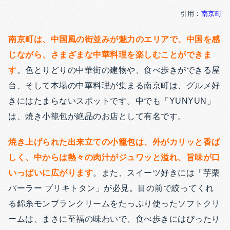
引用：
南京町
南京町は、中国風の街並みが魅力のエリアで、中国を感
じながら、さまざまな中華料理を楽しむことができま
す
。色とりどりの中華街の建物や、食べ歩きができる屋
台、そして本場の中華料理が集まる南京町は、グルメ好
きにはたまらないスポットです。中でも「YUNYUN」
は、焼き小籠包が絶品のお店として有名です。
焼き上げられた出来立ての小籠包は、外がカリッと香ば
しく、中からは熱々の肉汁がジュワッと溢れ、旨味が口
いっぱいに広がります
。また、スイーツ好きには「芋栗
パーラー ブリキトタン」が必見。目の前で絞ってくれ
る錦糸モンブランクリームをたっぷり使ったソフトクリ
ームは、まさに至福の味わいで、食べ歩きにはぴったり