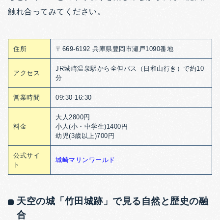
触れ合ってみてください。
住所
〒669-6192 兵庫県豊岡市瀬戸1090番地
JR城崎温泉駅から全但バス（日和山行き）で約10
アクセス
分
営業時間
09:30-16:30
大人2800円
料金
小人(小・中学生)1400円
幼児(3歳以上)700円
公式サイ
城崎マリンワールド
ト
天空の城「竹田城跡」で見る自然と歴史の融
合