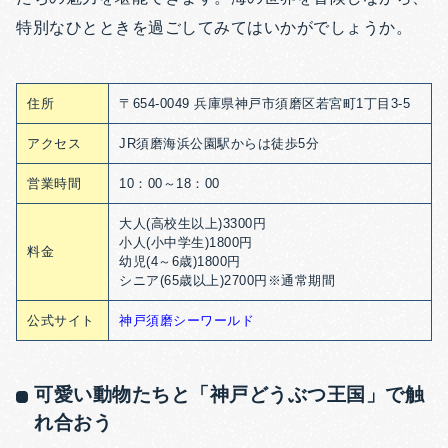
特別なひとときを過ごしてみてはいかがでしょうか。
住所
〒654-0049 兵庫県神戸市須磨区若宮町1丁目3-5
アクセス
JR須磨海浜公園駅からは徒歩5分
営業時間
10：00～18：00
大人(高校生以上)3300円
小人(小中学生)1800円
料金
幼児(4～6歳)1800円
シニア(65歳以上)2700円
※通常期間
公式サイト
神戸須磨シーワールド
可愛い動物たちと「神戸どうぶつ王国」で触
れ合おう