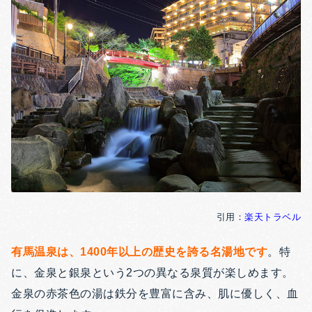
引用：
楽天トラベル
有馬温泉は、1400年以上の歴史を誇る名湯地です
。
特
に、金泉と銀泉という2つの異なる泉質が楽しめます。
金泉の赤茶色の湯は鉄分を豊富に含み、肌に優しく、血