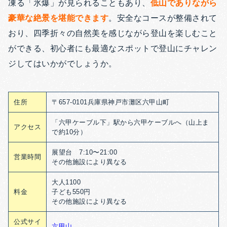
凍る「氷爆」が見られることもあり、
低山でありながら
豪華な絶景を堪能できます
。安全なコースが整備されて
おり、四季折々の自然美を感じながら登山を楽しむこと
ができる、初心者にも最適なスポットで登山にチャレン
ジしてはいかがでしょうか。
住所
〒657-0101兵庫県神戸市灘区六甲山町
「六甲ケーブル下」駅から六甲ケーブルへ（山上ま
アクセス
で約10分）
展望台 7:10〜21:00
営業時間
その他施設により異なる
大人1100
料金
子ども550円
その他施設により異なる
公式サイ
六甲山