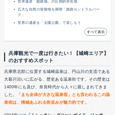
世界遺産「姫路城」の圧倒的存在感
広大な自然の冒険地を満喫「姫路セントラルパー
ク」
世界の遺産を「太陽公園」で楽しもう
すべて表示
兵庫観光で一度は行きたい！【城崎エリア】
のおすすめスポット
兵庫県北部に位置する城崎温泉は、円山川の支流である
大谿川沿いに広がる、歴史ある温泉街です。その歴史は
1400年にも及び、奈良時代から人々に親しまれてきま
した。
「まち全体が大きな温泉宿」とも言われるこの温
泉街は、情緒あふれる街並みが魅力的です
。