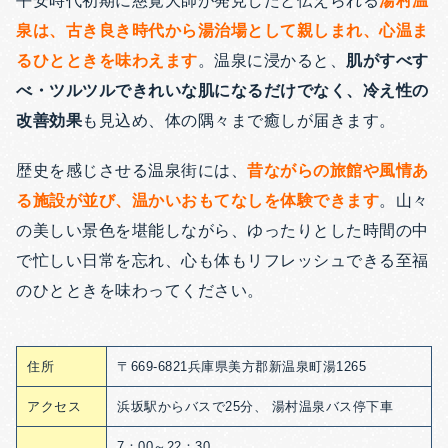
平安時代初期に慈覚大師が発見したと伝えられる
湯村温
泉は、古き良き時代から湯治場として親しまれ、心温ま
るひとときを味わえます
。温泉に浸かると、
肌がすべす
べ・ツルツルできれいな肌になるだけでなく、冷え性の
改善効果
も見込め、
体の隅々まで癒しが届きます。
歴史を感じさせる温泉街には、
昔ながらの旅館や風情あ
る施設が並び、温かいおもてなしを体験できます
。山々
の美しい景色を堪能しながら、ゆったりとした時間の中
で忙しい日常を忘れ、心も体もリフレッシュできる至福
のひとときを味わってください。
住所
〒669-6821兵庫県美方郡新温泉町湯1265
アクセス
浜坂駅からバスで25分、
湯村温泉バス停下車
7：00～22：30