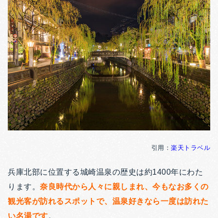
引用：
楽天トラベル
兵庫北部に位置する城崎温泉の歴史は約1400年にわた
ります。
奈良時代から人々に親しまれ、今もなお多くの
観光客が訪れるスポットで、温泉好きなら一度は訪れた
い名湯です
。