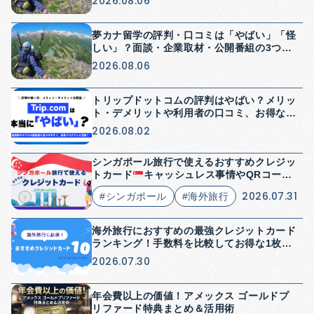
2026.08.06
夢カナ留学の評判・口コミは「やばい」「怪
しい」？面談・企業取材・公開番組の3つか
ら検証【2026年】
2026.08.06
トリップドットコムの評判はやばい？メリッ
ト・デメリットや利用者の口コミ、お得な使
い方を解説
2026.08.02
シンガポール旅行で使えるおすすめクレジッ
トカード
キャッシュレス事情やQRコード
決済についても解説
2026.07.31
#シンガポール
#海外旅行
海外旅行におすすめの最強クレジットカード
ランキング！手数料を比較してお得な1枚を
紹介
2026.07.30
年会費以上の価値！アメックス ゴールドプ
リファード特典まとめ＆活用術