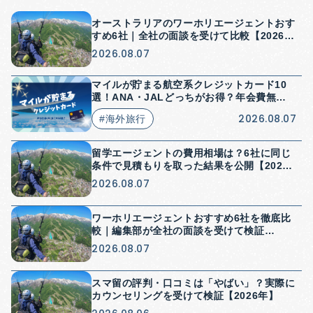
オーストラリアのワーホリエージェントおす
すめ6社｜全社の面談を受けて比較【2026
年】
2026.08.07
マイルが貯まる航空系クレジットカード10
選！ANA・JALどっちがお得？年会費無料
はある？
2026.08.07
#海外旅行
留学エージェントの費用相場は？6社に同じ
条件で見積もりを取った結果を公開【2026
年】
2026.08.07
ワーホリエージェントおすすめ6社を徹底比
較｜編集部が全社の面談を受けて検証
【2026年】
2026.08.07
スマ留の評判・口コミは「やばい」？実際に
カウンセリングを受けて検証【2026年】