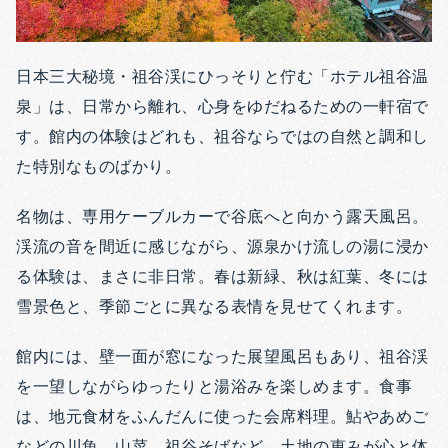
日本三大秘境・祖谷渓にひっそりと佇む「ホテル祖谷温
泉」は、日常から離れ、心身をゆだねるための一軒宿で
す。館内の体験はどれも、祖谷ならではの自然と調和し
た特別なものばかり。
名物は、専用ケーブルカーで谷底へと向かう露天風呂。
渓流の音を間近に感じながら、源泉かけ流しの湯に浸か
る体験は、まさに非日常。春は新緑、秋は紅葉、冬には
雪景色と、季節ごとに異なる表情を見せてくれます。
館内には、壁一面が窓になった展望風呂もあり、祖谷渓
を一望しながらゆったりと湯浴みを楽しめます。食事
は、地元食材をふんだんに使った会席料理。鮎やあめご
などの川魚、山菜、祖谷そばなど、土地の恵みが心と体