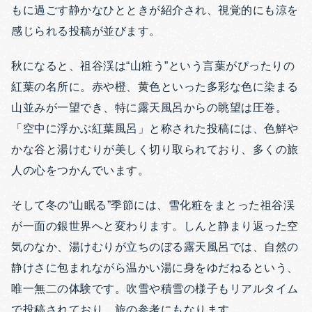
もに過ごす静かなひとときが紹介され、視覚的にも涼を
感じられる投稿が並びます。
秋になると、祖谷渓は“山粧う”という言葉がぴったりの
紅葉の名所に。赤や橙、黄色といった多彩な色に染まる
山並みが一望でき、特に露天風呂からの眺望は圧巻。
「空中に浮かぶ紅葉風呂」と称された投稿には、色鮮や
かな谷と湯けむりが美しく切り取られており、多くの旅
人の心をつかんでいます。
そして冬の“山眠る”季節には、雪化粧をまとった祖谷渓
が一面の銀世界へと変わります。しんと静まり返った空
気のなか、湯けむりが立ちのぼる露天風呂では、自然の
静けさに包まれながら温かい湯に身をゆだねるという、
唯一無二の体験です。吹雪や積雪の様子もリアルタイム
で投稿されており、旅の参考にもなります。