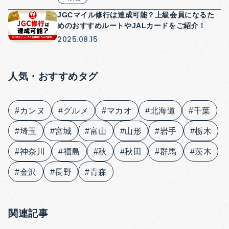
JGCマイル修行は達成可能？上級会員になるた
めのおすすめルートやJALカードをご紹介！
2025.08.15
人気・おすすめタグ
#カンヌ
#グルメ
#マカオ
#北海道
#千葉
#埼玉
#宮城
#富山
#山形
#岩手
#栃木
#神奈川
#福島
#秋
#秋田
#群馬
#茨木
#金沢
#長野
#青森
関連記事