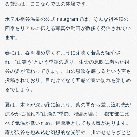
る贅沢は、ここならではの体験です。
ホテル祖谷温泉の公式Instagramでは、そんな祖谷渓の
四季をリアルに伝える写真や動画が数多く発信されてい
ます。
春には、谷を埋め尽くすように芽吹く若葉が紹介さ
れ、“山笑う”という季語の通り、生命の息吹に満ちた祖
谷の姿が伝わってきます。山の息吹を感じるという声も
投稿されており、目だけでなく五感で春の訪れを楽しめ
るでしょう。
夏は、木々が深い緑に染まり、葉の間から差し込む光が
涼やかに揺れる“山滴る”季節。標高が高く、都市部に比
べて気温が低いため、避暑地としても人気があります。
霧が渓谷を包み込む幻想的な光景や、川のせせらぎとと