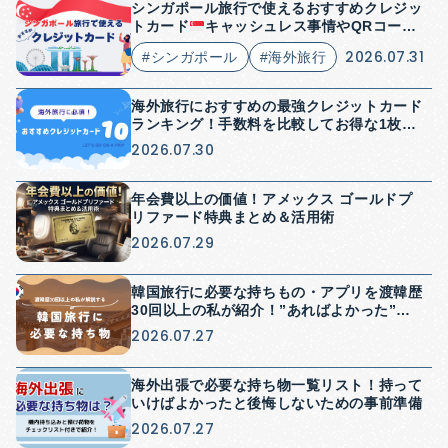
シンガポール旅行で使えるおすすめクレジッ
トカード
キャッシュレス事情やQRコード
決済についても解説
2026.07.31
#シンガポール
#海外旅行
海外旅行におすすめの最強クレジットカード
ランキング！手数料を比較してお得な1枚を
紹介
2026.07.30
年会費以上の価値！アメックス ゴールドプ
リファード特典まとめ＆活用術
2026.07.29
韓国旅行に必要な持ちもの・アプリを渡韓歴
30回以上の私が紹介！”あればよかった”を
防げる持ち物紹介
2026.07.27
海外出張で必要な持ち物一覧リスト！持って
いけばよかったと後悔しないための事前準備
2026.07.27