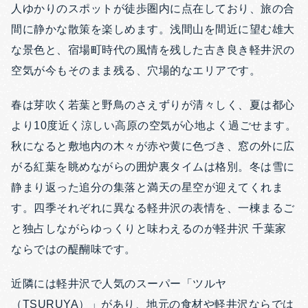
人ゆかりのスポットが徒歩圏内に点在しており、旅の合
間に静かな散策を楽しめます。浅間山を間近に望む雄大
な景色と、宿場町時代の風情を残した古き良き軽井沢の
空気が今もそのまま残る、穴場的なエリアです。
春は芽吹く若葉と野鳥のさえずりが清々しく、夏は都心
より10度近く涼しい高原の空気が心地よく過ごせます。
秋になると敷地内の木々が赤や黄に色づき、窓の外に広
がる紅葉を眺めながらの囲炉裏タイムは格別。冬は雪に
静まり返った追分の集落と満天の星空が迎えてくれま
す。四季それぞれに異なる軽井沢の表情を、一棟まるご
と独占しながらゆっくりと味わえるのが軽井沢 千葉家
ならではの醍醐味です。
近隣には軽井沢で人気のスーパー「ツルヤ
（TSURUYA）」があり、地元の食材や軽井沢ならでは