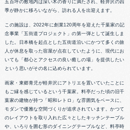
五百坪の敷地内は深い木の香りに満たされ、軽井沢の四
季が静かに移ろいながら、訪れる人を出迎えます。
この施設は、2022年に創業120周年を迎えた千葉家の記
念事業「五街道プロジェクト」の第一弾として誕生しま
した。日本橋を起点とした五街道沿いにかつて多くの旅
人が休息を取った宿屋が点在していたように、現代にお
いても「都心とアクセスの良い癒しの場」を提供したい
という思いがその名に込められています。
画家・東郷青児が軽井沢にアトリエを置いていたことに
もご縁を感じているという千葉家。料亭だった頃の旧千
葉家の建物が持つ「昭和レトロ」な雰囲気をベースに、
モダンで優雅な空間づくりが追求されています。かつて
のレイアウトを取り入れた広々としたキッチンテーブル
や、いろりを囲む形のダイニングテーブルなど、料亭時