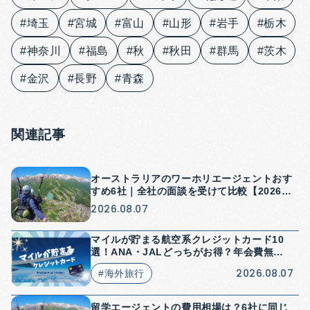
#埼玉
#宮城
#富山
#山形
#岩手
#栃木
#神奈川
#福島
#秋
#秋田
#群馬
#茨木
#金沢
#長野
#青森
関連記事
オーストラリアのワーホリエージェントおす
すめ6社｜全社の面談を受けて比較【2026
年】
2026.08.07
マイルが貯まる航空系クレジットカード10
選！ANA・JALどっちがお得？年会費無料
はある？
2026.08.07
#海外旅行
留学エージェントの費用相場は？6社に同じ