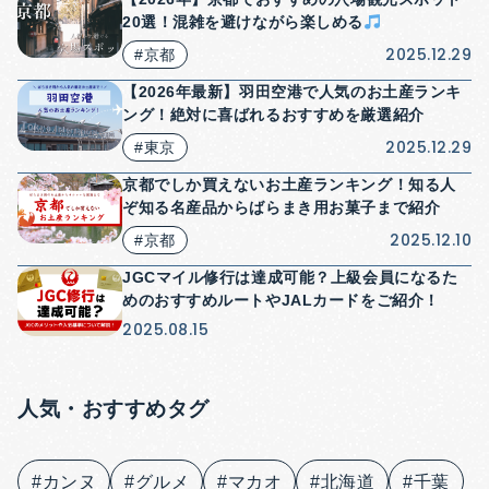
20選！混雑を避けながら楽しめる
2025.12.29
#京都
【2026年最新】羽田空港で人気のお土産ランキ
ング！絶対に喜ばれるおすすめを厳選紹介
2025.12.29
#東京
京都でしか買えないお土産ランキング！知る人
ぞ知る名産品からばらまき用お菓子まで紹介
2025.12.10
#京都
JGCマイル修行は達成可能？上級会員になるた
めのおすすめルートやJALカードをご紹介！
2025.08.15
人気・おすすめタグ
#カンヌ
#グルメ
#マカオ
#北海道
#千葉