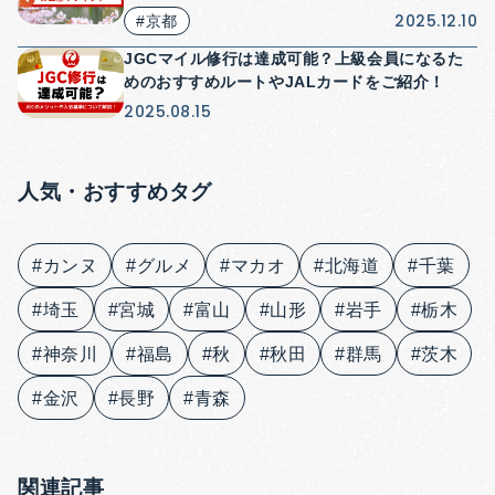
2025.12.10
#京都
JGCマイル修行は達成可能？上級会員になるた
めのおすすめルートやJALカードをご紹介！
2025.08.15
人気・おすすめタグ
#カンヌ
#グルメ
#マカオ
#北海道
#千葉
#埼玉
#宮城
#富山
#山形
#岩手
#栃木
#神奈川
#福島
#秋
#秋田
#群馬
#茨木
#金沢
#長野
#青森
関連記事