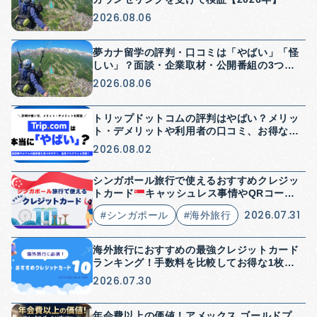
2026.08.06
夢カナ留学の評判・口コミは「やばい」「怪
しい」？面談・企業取材・公開番組の3つか
ら検証【2026年】
2026.08.06
トリップドットコムの評判はやばい？メリッ
ト・デメリットや利用者の口コミ、お得な使
い方を解説
2026.08.02
シンガポール旅行で使えるおすすめクレジッ
トカード
キャッシュレス事情やQRコード
決済についても解説
2026.07.31
#シンガポール
#海外旅行
海外旅行におすすめの最強クレジットカード
ランキング！手数料を比較してお得な1枚を
紹介
2026.07.30
年会費以上の価値！アメックス ゴールドプ