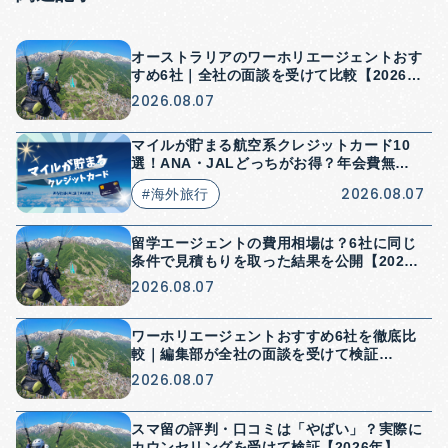
オーストラリアのワーホリエージェントおす
すめ6社｜全社の面談を受けて比較【2026
年】
2026.08.07
マイルが貯まる航空系クレジットカード10
選！ANA・JALどっちがお得？年会費無料
はある？
2026.08.07
#海外旅行
留学エージェントの費用相場は？6社に同じ
条件で見積もりを取った結果を公開【2026
年】
2026.08.07
ワーホリエージェントおすすめ6社を徹底比
較｜編集部が全社の面談を受けて検証
【2026年】
2026.08.07
スマ留の評判・口コミは「やばい」？実際に
カウンセリングを受けて検証【2026年】