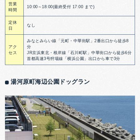
営業
10:00～18:00(最終受付 17:00 まで)
時間
定休
なし
日
みなとみらい線「元町・中華街駅」2番出口から徒歩8
アク
分
セス
JR京浜東北・根岸線「石川町駅」中華街口から徒歩6分
首都高速3号狩場線「横浜公園」出口から車で3分
湯河原町海辺公園ドッグラン