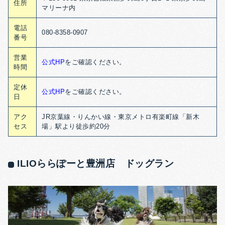
住所
マリーナ内
電話
080-8358-0907
番号
営業
公式HP
をご確認ください。
時間
定休
公式HP
をご確認ください。
日
アク
JR京葉線・りんかい線・東京メトロ有楽町線「新木
セス
場」駅より徒歩約20分
ILIOららぽーと豊洲店 ドッグラン