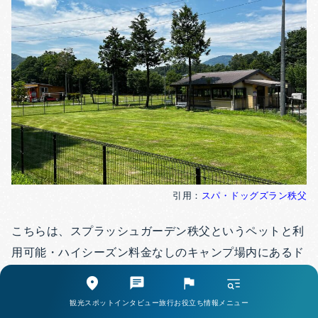
引用：
スパ・ドッグズラン秩父
こちらは、スプラッシュガーデン秩父というペットと利
用可能・ハイシーズン料金なしのキャンプ場内にあるド
ッグラン施設です。
観光スポット
インタビュー
旅行お役立ち情報
メニュー
特徴としては予約なしで遊べること、そして犬用温泉も