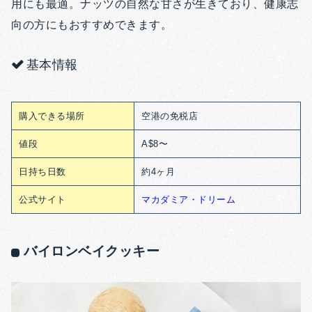
用にも最適。ナッツの自然な甘さが生きており、健康志
向の方にもおすすめできます。
基本情報
購入できる場所
空港の免税店
値段
A$8〜
日持ち日数
約4ヶ月
公式サイト
マカダミア・ドリーム
バイロンベイクッキー