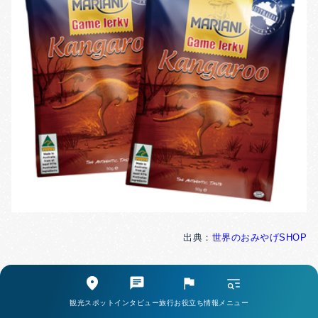
出典：
世界のおみやげSHOP
オーストラリアならではのグルメ・カンガルー肉をじっ
くり乾したジャーキーは、ヘルシースナックとしても評
観光スポット
インタビュー
旅行お役立ち情報
メニュー
価の高い商品です。
ちょっとワイルドでエキゾチック、