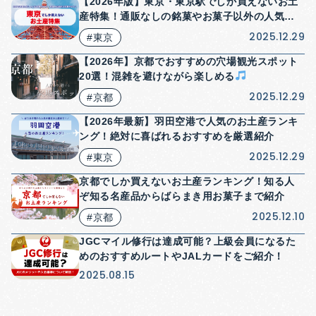
【2026年版】東京・東京駅でしか買えないお土
産特集！通販なしの銘菓やお菓子以外の人気商
品も紹介！
2025.12.29
#東京
【2026年】京都でおすすめの穴場観光スポット
20選！混雑を避けながら楽しめる
2025.12.29
#京都
【2026年最新】羽田空港で人気のお土産ランキ
ング！絶対に喜ばれるおすすめを厳選紹介
2025.12.29
#東京
京都でしか買えないお土産ランキング！知る人
ぞ知る名産品からばらまき用お菓子まで紹介
2025.12.10
#京都
JGCマイル修行は達成可能？上級会員になるた
めのおすすめルートやJALカードをご紹介！
2025.08.15