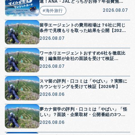
選！ANA・JALどっちがお得？年会費無料
はある？
2026.08.07
#海外旅行
留学エージェントの費用相場は？6社に同じ
条件で見積もりを取った結果を公開【2026
年】
2026.08.07
ワーホリエージェントおすすめ6社を徹底比
較｜編集部が全社の面談を受けて検証
【2026年】
2026.08.07
スマ留の評判・口コミは「やばい」？実際に
カウンセリングを受けて検証【2026年】
2026.08.06
夢カナ留学の評判・口コミは「やばい」「怪
しい」？面談・企業取材・公開番組の3つか
ら検証【2026年】
2026.08.06