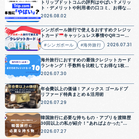
トリップドットコムの評判はやばい？メリッ
ト・デメリットや利用者の口コミ、お得な使
い方を解説
2026.08.02
シンガポール旅行で使えるおすすめクレジッ
トカード
キャッシュレス事情やQRコード
決済についても解説
2026.07.31
#シンガポール
#海外旅行
海外旅行におすすめの最強クレジットカード
ランキング！手数料を比較してお得な1枚を
紹介
2026.07.30
年会費以上の価値！アメックス ゴールドプ
リファード特典まとめ＆活用術
2026.07.29
韓国旅行に必要な持ちもの・アプリを渡韓歴
30回以上の私が紹介！”あればよかった”を
防げる持ち物紹介
2026.07.27