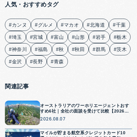
人気・おすすめタグ
#カンヌ
#グルメ
#マカオ
#北海道
#千葉
#埼玉
#宮城
#富山
#山形
#岩手
#栃木
#神奈川
#福島
#秋
#秋田
#群馬
#茨木
#金沢
#長野
#青森
関連記事
オーストラリアのワーホリエージェントおす
すめ6社｜全社の面談を受けて比較【2026
年】
2026.08.07
マイルが貯まる航空系クレジットカード10