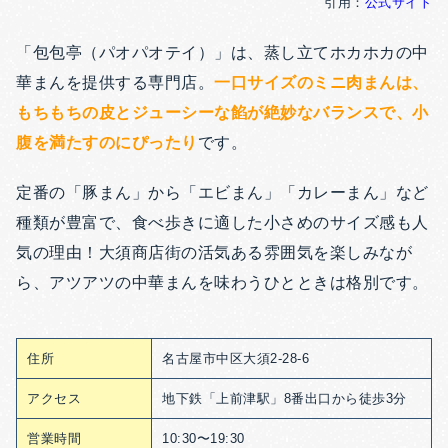
引用：
公式サイト
「包包亭（パオパオテイ）」は、蒸し立てホカホカの中
華まんを提供する専門店。
一口サイズのミニ肉まんは、
もちもちの皮とジューシーな餡が絶妙なバランスで、小
腹を満たすのにぴったり
です。
定番の「豚まん」から「エビまん」「カレーまん」など
種類が豊富で、食べ歩きに適した小さめのサイズ感も人
気の理由！大須商店街の活気ある雰囲気を楽しみなが
ら、アツアツの中華まんを味わうひとときは格別です。
住所
名古屋市中区大須2-28-6
アクセス
地下鉄「上前津駅」8番出口から徒歩3分
営業時間
10:30〜19:30