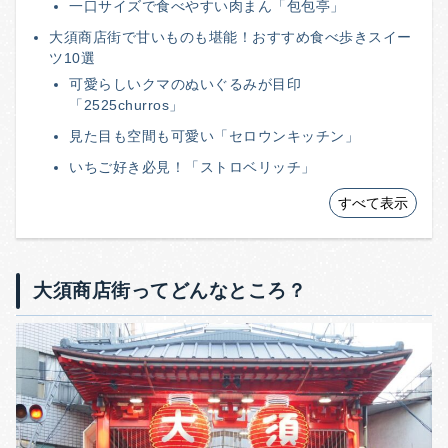
一口サイズで食べやすい肉まん「包包亭」
大須商店街で甘いものも堪能！おすすめ食べ歩きスイー
ツ10選
可愛らしいクマのぬいぐるみが目印
「2525churros」
見た目も空間も可愛い「セロウンキッチン」
いちご好き必見！「ストロベリッチ」
すべて表示
大須商店街ってどんなところ？