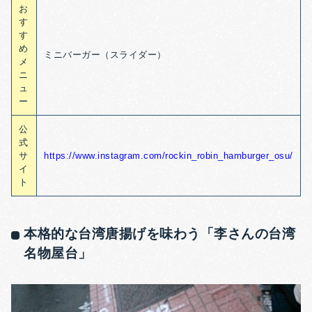
お
す
す
め
ミニバーガー（スライダー）
メ
ニ
ュ
ー
公
式
サ
https://www.instagram.com/rockin_robin_hamburger_osu/
イ
ト
本格的な台湾唐揚げを味わう「李さんの台湾
名物屋台」