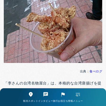
出典：
食べログ
「李さんの台湾名物屋台」は、本格的な台湾唐揚げを提
供する人気店です。
ジューシーな唐揚げに台湾特有のス
パイスが効いた味付けが特徴で、一度食べたらクセにな
観光スポット
インタビュー
旅行お役立ち情報
メニュー
る美味しさ
。