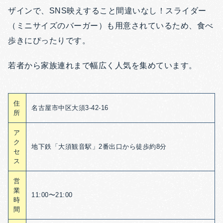
ザインで、SNS映えすること間違いなし！スライダー
（ミニサイズのバーガー）も用意されているため、食べ
歩きにぴったりです。
若者から家族連れまで幅広く人気を集めています。
住
名古屋市中区大須3-42-16
所
ア
ク
地下鉄「大須観音駅」2番出口から徒歩約8分
セ
ス
営
業
11:00〜21:00
時
間