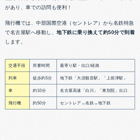
があり、車での訪問も便利！
飛行機では、中部国際空港（セントレア）から名鉄特急
で名古屋駅へ移動し、
地下鉄に乗り換えて約50分で到着
します。
交通手段
所要時間
最寄り駅・出口/経路
列車
徒歩約5分
地下鉄「大須観音駅」「上前津駅」
車
約10分
名古屋高速「白川」「東別院」出口
飛行機
約50分
セントレア→名鉄→地下鉄