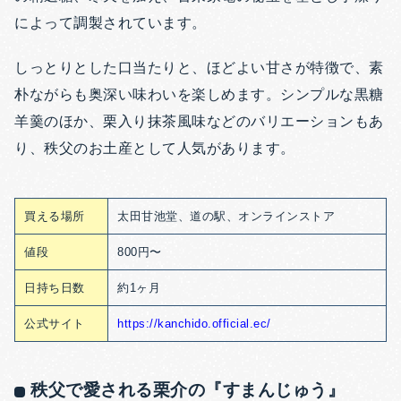
によって調製されています。
しっとりとした口当たりと、ほどよい甘さが特徴で、素
朴ながらも奥深い味わいを楽しめます。シンプルな黒糖
羊羹のほか、栗入り抹茶風味などのバリエーションもあ
り、秩父のお土産として人気があります。
買える場所
太田甘池堂、道の駅、オンラインストア
値段
800円〜
日持ち日数
約1ヶ月
公式サイト
https://kanchido.official.ec/
秩父で愛される栗介の『すまんじゅう』