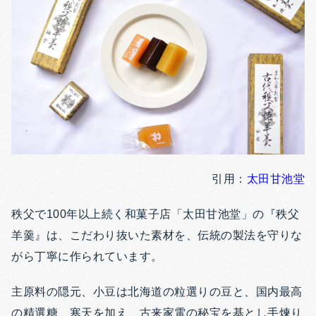
引用：
太田甘池堂
秩父で100年以上続く和菓子店「太田甘池堂」の『秩父
羊羹』は、こだわり抜いた素材を、伝統の製法を守りな
がら丁寧に作られています。
主原料の隠元、小豆は北海道の粒選りの豆と、国内最高
の精選糖、寒天を加え、古来家電の秘宝を基とし手煉り