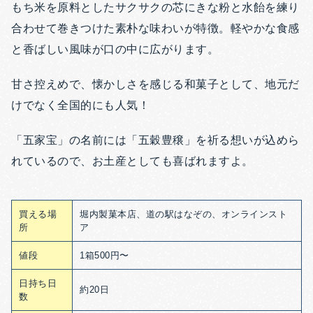
もち米を原料としたサクサクの芯にきな粉と水飴を練り
合わせて巻きつけた素朴な味わいが特徴。軽やかな食感
と香ばしい風味が口の中に広がります。
甘さ控えめで、懐かしさを感じる和菓子として、地元だ
けでなく全国的にも人気！
「五家宝」の名前には「五穀豊穣」を祈る想いが込めら
れているので、お土産としても喜ばれますよ。
買える場
堀内製菓本店、道の駅はなぞの、オンラインスト
所
ア
値段
1箱500円〜
日持ち日
約20日
数