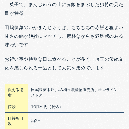
土菓子で、まんじゅうの上に赤飯をまぶした独特の見た
目が特徴。
田嶋製菓のいがまんじゅうは、もちもちの赤飯と程よい
甘さの餡が絶妙にマッチし、素朴ながらも満足感のある
味わいです。
お祝い事や特別な日に食べることが多く、埼玉の伝統文
化を感じられる一品として人気を集めています。
買える場
田嶋製菓本店、JA埼玉農産物直売所、オンライン
所
ストア
値段
1個180円（税込）
日持ち日
約2日
数