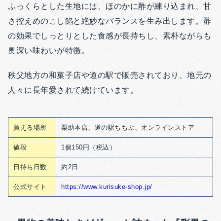
ふっくらとした生地には、ほのかに酢が練り込まれ、甘
さ控えめのこし餡と絶妙なバランスを生み出します。酢
の効果でしっとりとした食感が長持ちし、素朴ながらも
奥深い味わいが特徴。
秩父地方の和菓子店や道の駅で販売されており、地元の
人々に長年愛されて続けています。
買える場所
栗助本店、道の駅ちちぶ、オンラインストア
値段
1個150円（税込）
日持ち日数
約2日
公式サイト
https://www.kurisuke-shop.jp/