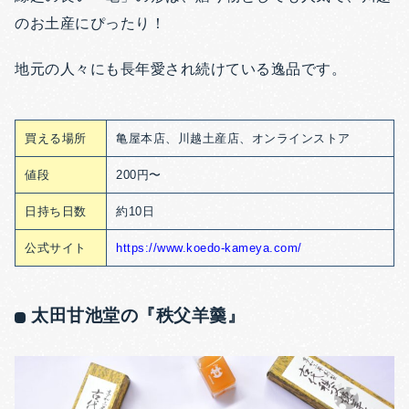
のお土産にぴったり！
地元の人々にも長年愛され続けている逸品です。
買える場所
亀屋本店、川越土産店、オンラインストア
値段
200円〜
日持ち日数
約10日
公式サイト
https://www.koedo-kameya.com/
太田甘池堂の『秩父羊羹』