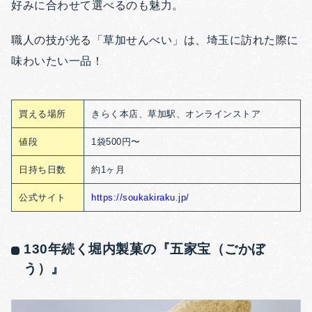
好みに合わせて選べるのも魅力。
職人の技が光る「草加せんべい」は、埼玉に訪れた際に
味わいたい一品！
買える場所
きらく本店、草加駅、オンラインストア
値段
1袋500円〜
日持ち日数
約1ヶ月
公式サイト
https://soukakiraku.jp/
130年続く堀内製菓の『五家宝（ごかぼ
う）』