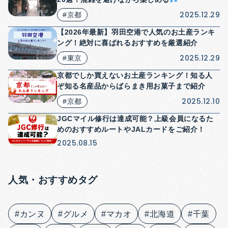
2025.12.29
#京都
【2026年最新】羽田空港で人気のお土産ランキ
ング！絶対に喜ばれるおすすめを厳選紹介
2025.12.29
#東京
京都でしか買えないお土産ランキング！知る人
ぞ知る名産品からばらまき用お菓子まで紹介
2025.12.10
#京都
JGCマイル修行は達成可能？上級会員になるた
めのおすすめルートやJALカードをご紹介！
2025.08.15
人気・おすすめタグ
#カンヌ
#グルメ
#マカオ
#北海道
#千葉