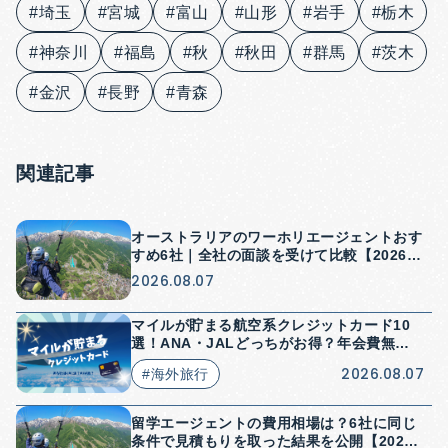
#埼玉
#宮城
#富山
#山形
#岩手
#栃木
#神奈川
#福島
#秋
#秋田
#群馬
#茨木
#金沢
#長野
#青森
関連記事
オーストラリアのワーホリエージェントおす
すめ6社｜全社の面談を受けて比較【2026
年】
2026.08.07
マイルが貯まる航空系クレジットカード10
選！ANA・JALどっちがお得？年会費無料
はある？
2026.08.07
#海外旅行
留学エージェントの費用相場は？6社に同じ
条件で見積もりを取った結果を公開【2026