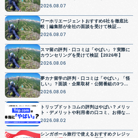
年】
2026.08.07
ワーホリエージェントおすすめ6社を徹底比
較｜編集部が全社の面談を受けて検証
【2026年】
2026.08.07
スマ留の評判・口コミは「やばい」？実際に
カウンセリングを受けて検証【2026年】
2026.08.06
夢カナ留学の評判・口コミは「やばい」「怪
しい」？面談・企業取材・公開番組の3つか
ら検証【2026年】
2026.08.06
トリップドットコムの評判はやばい？メリッ
ト・デメリットや利用者の口コミ、お得な使
い方を解説
2026.08.02
シンガポール旅行で使えるおすすめクレジッ