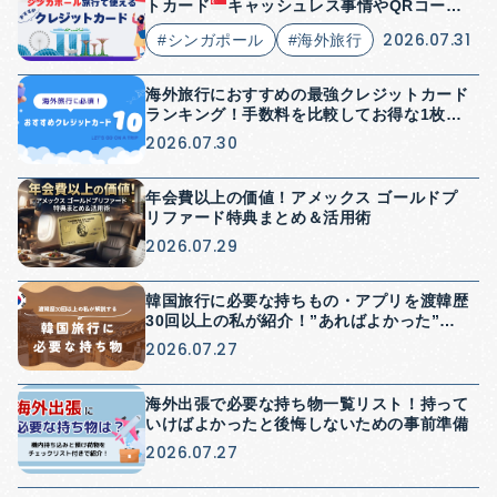
トカード
キャッシュレス事情やQRコード
決済についても解説
2026.07.31
#シンガポール
#海外旅行
海外旅行におすすめの最強クレジットカード
ランキング！手数料を比較してお得な1枚を
紹介
2026.07.30
年会費以上の価値！アメックス ゴールドプ
リファード特典まとめ＆活用術
2026.07.29
韓国旅行に必要な持ちもの・アプリを渡韓歴
30回以上の私が紹介！”あればよかった”を
防げる持ち物紹介
2026.07.27
海外出張で必要な持ち物一覧リスト！持って
いけばよかったと後悔しないための事前準備
2026.07.27