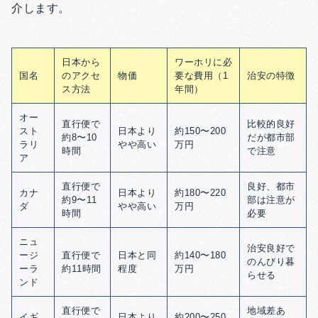
介します。
日本から
ワーホリに必
国名
のアクセ
物価
要な費用（1
治安の特徴
ス方法
年間）
オー
直行便で
比較的良好
スト
日本より
約150〜200
約8〜10
だが都市部
ラリ
やや高い
万円
時間
で注意
ア
直行便で
良好、都市
カナ
日本より
約180〜220
約9〜11
部は注意が
ダ
やや高い
万円
時間
必要
ニュ
治安良好で
ージ
直行便で
日本と同
約140〜180
のんびり暮
ーラ
約11時間
程度
万円
らせる
ンド
直行便で
地域差あ
イギ
日本より
約200〜250