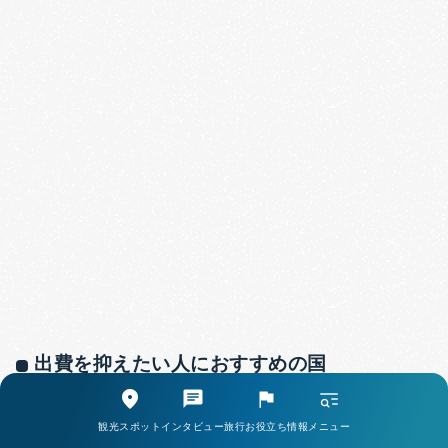
出費を抑えたい人におすすめの国
長期滞在を前提とするワーホリでは、生活費や渡航費の
観光スポット
インタビュー
旅行お役立ち情報
メニュー