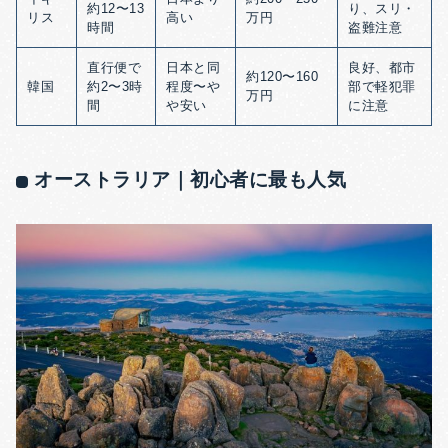
約12〜13
り、スリ・
リス
高い
万円
時間
盗難注意
直行便で
日本と同
良好、都市
約120〜160
韓国
約2〜3時
程度〜や
部で軽犯罪
万円
間
や安い
に注意
オーストラリア｜初心者に最も人気