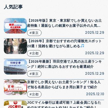
人気記事
【2026年版】東京・東京駅でしか買えないお土
産特集！通販なしの銘菓やお菓子以外の人気商
品も紹介！
2025.12.29
#東京
【2026年】京都でおすすめの穴場観光スポット
20選！混雑を避けながら楽しめる
2025.12.29
#京都
【2026年最新】羽田空港で人気のお土産ランキ
ング！絶対に喜ばれるおすすめを厳選紹介
2025.12.29
#東京
京都でしか買えないお土産ランキング！知る人
ぞ知る名産品からばらまき用お菓子まで紹介
2025.12.10
#京都
JGCマイル修行は達成可能？上級会員になるた
めのおすすめルートやJALカードをご紹介！