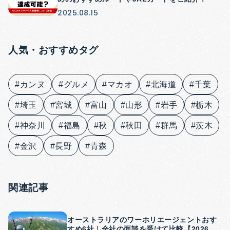
2025.08.15
人気・おすすめタグ
#カンヌ
#グルメ
#マカオ
#北海道
#千葉
#埼玉
#宮城
#富山
#山形
#岩手
#栃木
#神奈川
#福島
#秋
#秋田
#群馬
#茨木
#金沢
#長野
#青森
関連記事
オーストラリアのワーホリエージェントおす
すめ6社｜全社の面談を受けて比較【2026