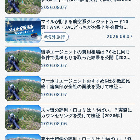
年】
2026.08.07
マイルが貯まる航空系クレジットカード10
選！ANA・JALどっちがお得？年会費無料
はある？
2026.08.07
#海外旅行
留学エージェントの費用相場は？6社に同じ
条件で見積もりを取った結果を公開【2026
年】
2026.08.07
ワーホリエージェントおすすめ6社を徹底比
較｜編集部が全社の面談を受けて検証
【2026年】
2026.08.07
スマ留の評判・口コミは「やばい」？実際に
カウンセリングを受けて検証【2026年】
2026.08.06
夢カナ留学の評判・口コミは「やばい」「怪