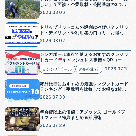
しい」？面談・企業取材・公開番組の3つか
ら検証【2026年】
2026.08.06
トリップドットコムの評判はやばい？メリッ
ト・デメリットや利用者の口コミ、お得な使
い方を解説
2026.08.02
シンガポール旅行で使えるおすすめクレジッ
トカード
キャッシュレス事情やQRコード
決済についても解説
2026.07.31
#シンガポール
#海外旅行
海外旅行におすすめの最強クレジットカード
ランキング！手数料を比較してお得な1枚を
紹介
2026.07.30
年会費以上の価値！アメックス ゴールドプ
リファード特典まとめ＆活用術
2026.07.29