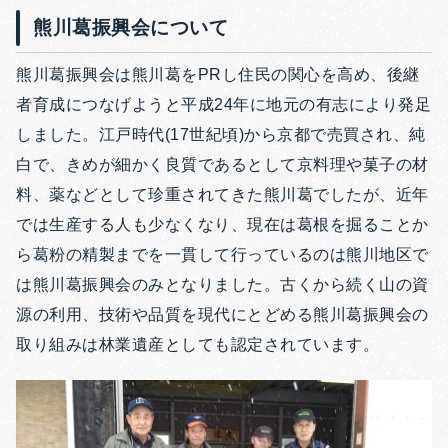
熊川葛振興会について
熊川葛振興会は熊川葛をPRし住民の関心を高め、後継
者育成につなげようと平成24年に地元の有志により発足
しました。江戸時代(17世紀頃)から京都で売買され、純
白で、きめが細かく良質であるとして京料理や菓子の材
料、薬などとして珍重されてきた熊川葛でしたが、近年
では生産する人も少なくなり、現在は葛根を掘ることか
ら葛粉の精製までを一貫して行っているのは熊川地区で
は熊川葛振興会のみとなりました。古くから続く山の資
源の利用、技術や品質を現代にとどめる熊川葛振興会の
取り組みは林業遺産としても認定されています。