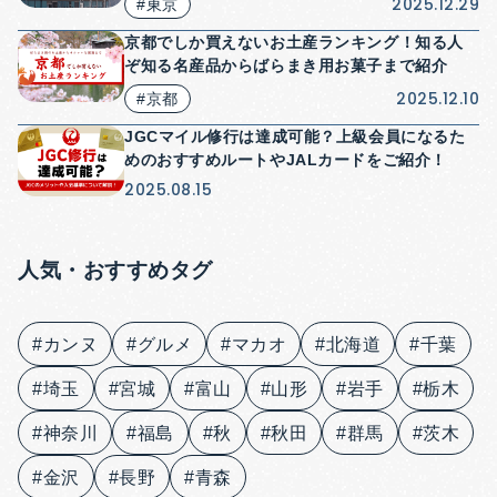
2025.12.29
#東京
京都でしか買えないお土産ランキング！知る人
ぞ知る名産品からばらまき用お菓子まで紹介
2025.12.10
#京都
JGCマイル修行は達成可能？上級会員になるた
めのおすすめルートやJALカードをご紹介！
2025.08.15
人気・おすすめタグ
#カンヌ
#グルメ
#マカオ
#北海道
#千葉
#埼玉
#宮城
#富山
#山形
#岩手
#栃木
#神奈川
#福島
#秋
#秋田
#群馬
#茨木
#金沢
#長野
#青森