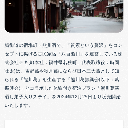
鯖街道の宿場町・熊川宿で、「質素という贅沢」をコン
セプトに掲げる古民家宿「八百熊川」を運営している株
式会社デキタ(本社：福井県若狭町、代表取締役：時岡
壮太)は、吉野葛や秋月葛にならび日本三大葛として知
られる「熊川葛」を生産する「熊川葛振興会(以下：葛
振興会)」とコラボした体験付き宿泊プラン「熊川葛寒
晒し弟子入りステイ」を2024年12月25日より販売開始
いたします。