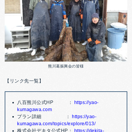
熊川葛振興会の皆様
【リンク先一覧】
八百熊川公式HP ：
https://yao-
kumagawa.com
プラン詳細 ：
https://yao-
kumagawa.com/topics/explore/013/
株式会社デキタ公式HP：
https://dekita-