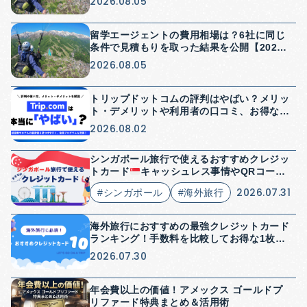
2026.08.05
留学エージェントの費用相場は？6社に同じ
条件で見積もりを取った結果を公開【2026
年】
2026.08.05
トリップドットコムの評判はやばい？メリッ
ト・デメリットや利用者の口コミ、お得な使
い方を解説
2026.08.02
シンガポール旅行で使えるおすすめクレジッ
トカード
キャッシュレス事情やQRコード
決済についても解説
2026.07.31
#シンガポール
#海外旅行
海外旅行におすすめの最強クレジットカード
ランキング！手数料を比較してお得な1枚を
紹介
2026.07.30
年会費以上の価値！アメックス ゴールドプ
リファード特典まとめ＆活用術