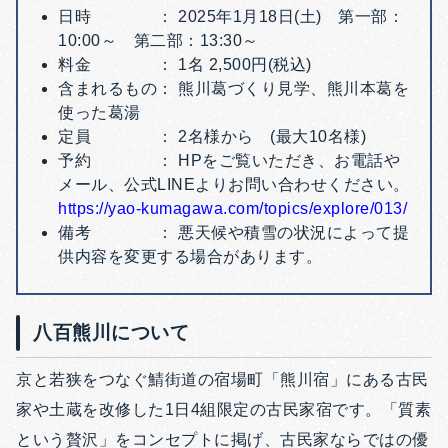
日時 ： 2025年1月18日(土) 第一部：
10:00～ 第二部：13:30～
料金 ： 1名 2,500円(税込)
含まれるもの： 熊川葛づくり見学、熊川本葛を
使った葛湯
定員 ： 2名様から (最大10名様)
予約 ： HPをご覧いただき、お電話や
メール、公式LINEよりお問い合わせください。
https://yao-kumagawa.com/topics/explore/013/
備考 ： 悪天候や積雪の状況によって提
供内容を変更する場合があります。
八百熊川について
京と若狭をつなぐ鯖街道の宿場町「熊川宿」にある古民
家や土蔵を改修した1日4組限定の古民家宿です。「質素
という贅沢」をコンセプトに掲げ、古民家ならではの優