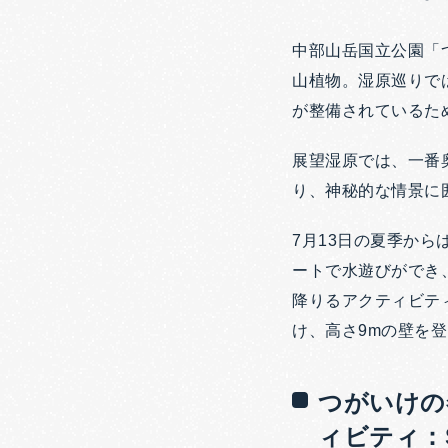
中部山岳国立公園「
山植物。
湿原巡りで
が整備されているた
展望湿原では、一番
り、神秘的な情景に
7月13日の夏季か
ートで水遊びができ
降りるアクティビテ
け、高さ9mの壁を
つがいけの
ィビティ：S