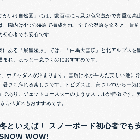
つがいけ自然園」には、数百種にも及ぶ色彩豊かで貴重な高
は、園内は4つの湿原で構成され、全ての湿原を巡ると一周約
め初心者でも安心です。
奥にある「展望湿原」では、「白馬大雪渓」と北アルプスを
囲まれ、ほっと一息つくのにおすすめです。
らは、ポチャダスが始まります。雪解け水が生んだ美しい池に
、暑さも忘れる楽しさです。トビダスは、高さ12mから一気
ィであり、ジェットコースターのようなスリルが特徴です。
登るカベダスもおすすめです。
冬といえば！ スノーボード初心者でも
NOW WOW!